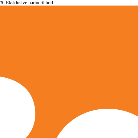
T5
. Eksklusive partnertilbud