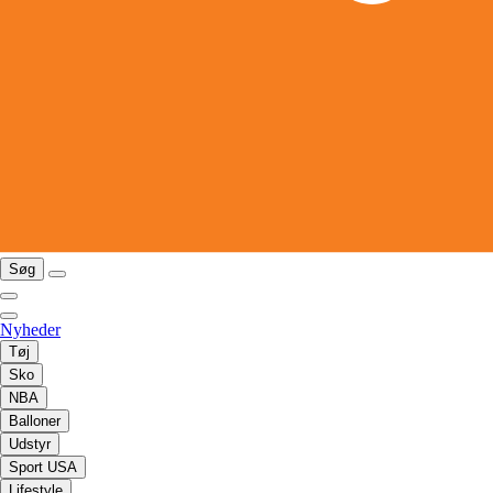
Søg
Nyheder
Tøj
Sko
NBA
Balloner
Udstyr
Sport USA
Lifestyle