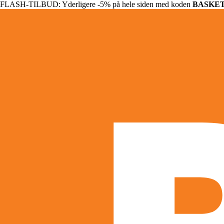
FLASH-TILBUD: Yderligere -5% på hele siden med koden
BASKE