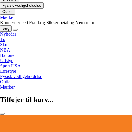
Fysisk vedligeholdelse
Outlet
Mærker
Kundeservice i Frankrig
Sikker betaling
Nem retur
Søg
Nyheder
Tøj
Sko
NBA
Balloner
Udstyr
Sport USA
Lifestyle
Fysisk vedligeholdelse
Outlet
Mærker
Tilføjer til kurv...