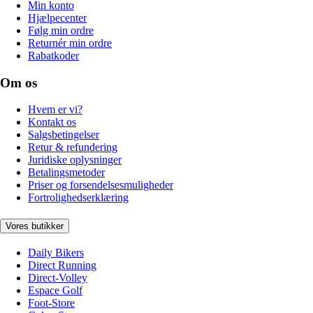
Min konto
Hjælpecenter
Følg min ordre
Returnér min ordre
Rabatkoder
Om os
Hvem er vi?
Kontakt os
Salgsbetingelser
Retur & refundering
Juridiske oplysninger
Betalingsmetoder
Priser og forsendelsesmuligheder
Fortrolighedserklæring
Vores butikker
Daily Bikers
Direct Running
Direct-Volley
Espace Golf
Foot-Store