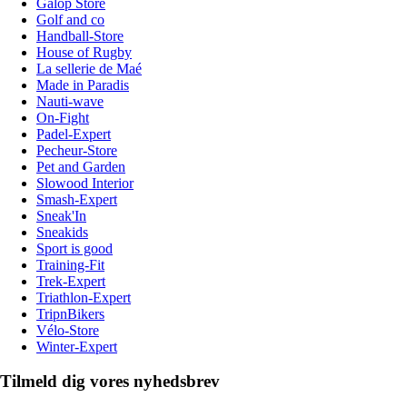
Galop Store
Golf and co
Handball-Store
House of Rugby
La sellerie de Maé
Made in Paradis
Nauti-wave
On-Fight
Padel-Expert
Pecheur-Store
Pet and Garden
Slowood Interior
Smash-Expert
Sneak'In
Sneakids
Sport is good
Training-Fit
Trek-Expert
Triathlon-Expert
TripnBikers
Vélo-Store
Winter-Expert
Tilmeld dig vores nyhedsbrev