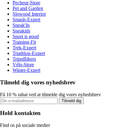
Pecheur-Store
Pet and Garden
Slowood Interior
Smash-Expert
Sneak'In
Sneakids
Sport is good
Training-Fit
Trek-Expert
Triathlon-Expert
TripnBikers
Vélo-Store
Winter-Expert
Tilmeld dig vores nyhedsbrev
Få 10 % rabat ved at tilmelde dig vores nyhedsbrev
Tilmeld dig
Hold kontakten
Find os på sociale medier