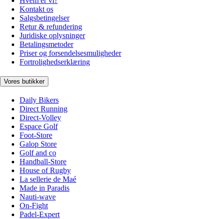
Hvem er vi?
Kontakt os
Salgsbetingelser
Retur & refundering
Juridiske oplysninger
Betalingsmetoder
Priser og forsendelsesmuligheder
Fortrolighedserklæring
Vores butikker
Daily Bikers
Direct Running
Direct-Volley
Espace Golf
Foot-Store
Galop Store
Golf and co
Handball-Store
House of Rugby
La sellerie de Maé
Made in Paradis
Nauti-wave
On-Fight
Padel-Expert