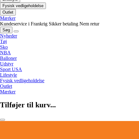
Fysisk vedligeholdelse
Outlet
Mærker
Kundeservice i Frankrig
Sikker betaling
Nem retur
Søg
Nyheder
Tøj
Sko
NBA
Balloner
Udstyr
Sport USA
Lifestyle
Fysisk vedligeholdelse
Outlet
Mærker
Tilføjer til kurv...