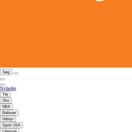
Søg
Nyheder
Tøj
Sko
NBA
Balloner
Udstyr
Sport USA
Lifestyle