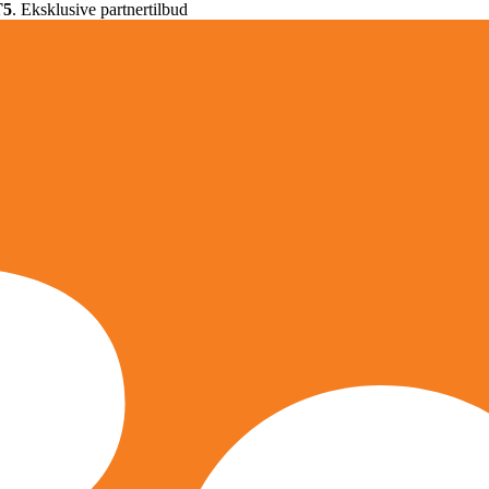
T5
. Eksklusive partnertilbud