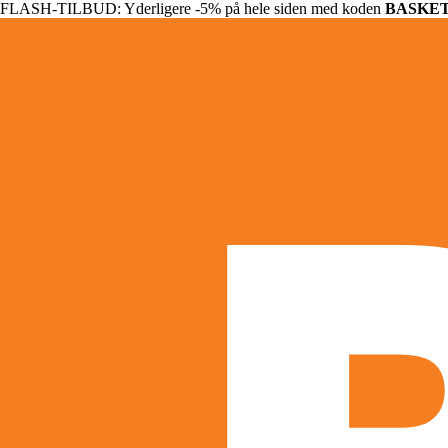
FLASH-TILBUD: Yderligere -5% på hele siden med koden
BASKE