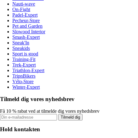
Nauti-wave
On-Fight
Padel-Expert
Pecheur-Store
Pet and Garden
Slowood Interior
Smash-Expert
Sneak'In
Sneakids
Sport is good
Training-Fit
Trek-Expert
Triathlon-Expert
TripnBikers
Vélo-Store
Winter-Expert
Tilmeld dig vores nyhedsbrev
Få 10 % rabat ved at tilmelde dig vores nyhedsbrev
Tilmeld dig
Hold kontakten