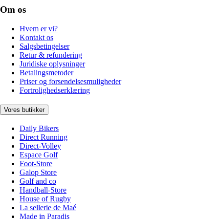
Om os
Hvem er vi?
Kontakt os
Salgsbetingelser
Retur & refundering
Juridiske oplysninger
Betalingsmetoder
Priser og forsendelsesmuligheder
Fortrolighedserklæring
Vores butikker
Daily Bikers
Direct Running
Direct-Volley
Espace Golf
Foot-Store
Galop Store
Golf and co
Handball-Store
House of Rugby
La sellerie de Maé
Made in Paradis