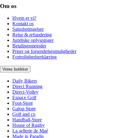
Om os
Hvem er vi?
Kontakt os
Salgsbetingelser
Retur & refundering
Juridiske oplysninger
Betalingsmetoder
Priser og forsendelsesmuligheder
Fortrolighedserklæring
Vores butikker
Daily Bikers
Direct Running
Direct-Volley
Espace Golf
Foot-Store
Galop Store
Golf and co
Handball-Store
House of Rugby
La sellerie de Maé
Made in Paradis