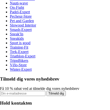
Nauti-wave
On-Fight
Padel-Expert
Pecheur-Store
Pet and Garden
Slowood Interior
Smash-Expert
Sneak'In
Sneakids
Sport is good
Training-Fit
Trek-Expert
Triathlon-Expert
TripnBikers
Vélo-Store
Winter-Expert
Tilmeld dig vores nyhedsbrev
Få 10 % rabat ved at tilmelde dig vores nyhedsbrev
Tilmeld dig
Hold kontakten