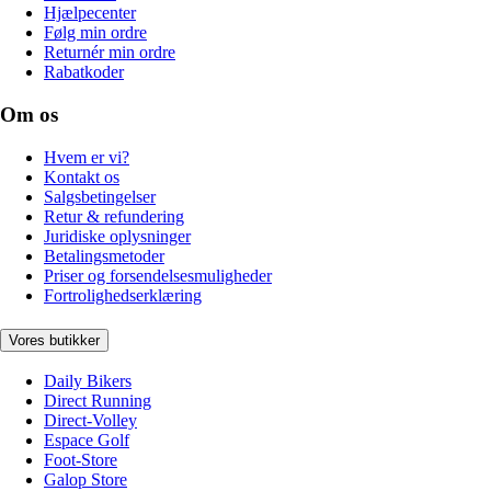
Hjælpecenter
Følg min ordre
Returnér min ordre
Rabatkoder
Om os
Hvem er vi?
Kontakt os
Salgsbetingelser
Retur & refundering
Juridiske oplysninger
Betalingsmetoder
Priser og forsendelsesmuligheder
Fortrolighedserklæring
Vores butikker
Daily Bikers
Direct Running
Direct-Volley
Espace Golf
Foot-Store
Galop Store