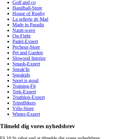
Golf and co
Handball-Store
House of Rugby
La sellerie de Maé
Made in Paradis
Nauti-wave
On-Fight
Padel-Expert
Pecheur-Store
Pet and Garden
Slowood Interior
Smash-Expert
Sneak'In
Sneakids
Sport is good
Training-Fit
Trek-Expert
Triathlon-Expert
TripnBikers
Vélo-Store
Winter-Expert
Tilmeld dig vores nyhedsbrev
Få 10 % rabat ved at tilmelde dig vores nyhedsbrev