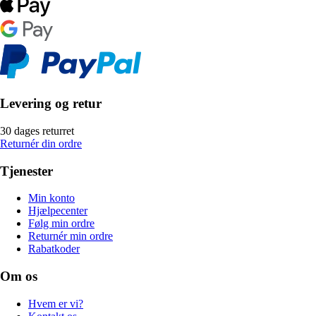
Levering og retur
30 dages returret
Returnér din ordre
Tjenester
Min konto
Hjælpecenter
Følg min ordre
Returnér min ordre
Rabatkoder
Om os
Hvem er vi?