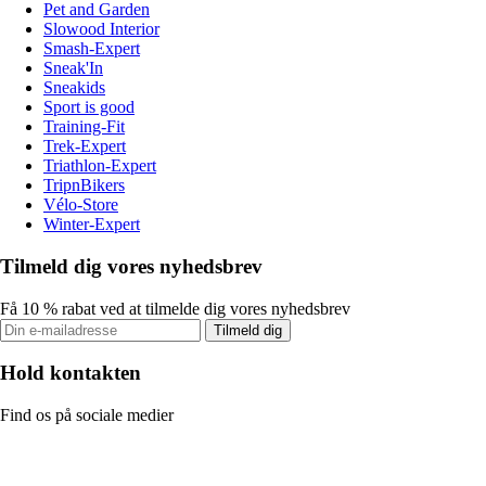
Pet and Garden
Slowood Interior
Smash-Expert
Sneak'In
Sneakids
Sport is good
Training-Fit
Trek-Expert
Triathlon-Expert
TripnBikers
Vélo-Store
Winter-Expert
Tilmeld dig vores nyhedsbrev
Få 10 % rabat ved at tilmelde dig vores nyhedsbrev
Tilmeld dig
Hold kontakten
Find os på sociale medier