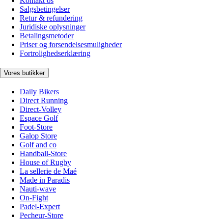
Kontakt os
Salgsbetingelser
Retur & refundering
Juridiske oplysninger
Betalingsmetoder
Priser og forsendelsesmuligheder
Fortrolighedserklæring
Vores butikker
Daily Bikers
Direct Running
Direct-Volley
Espace Golf
Foot-Store
Galop Store
Golf and co
Handball-Store
House of Rugby
La sellerie de Maé
Made in Paradis
Nauti-wave
On-Fight
Padel-Expert
Pecheur-Store