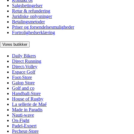
Kontakt os
Salgsbetingelser
Retur & refundering
Juridiske oplysninger
Betalingsmetoder
Priser og forsendelsesmuligheder
Fortrolighedserklæring
Vores butikker
Daily Bikers
Direct Running
Direct-Volley
Espace Golf
Foot-Store
Galop Store
Golf and co
Handball-Store
House of Rugby
La sellerie de Maé
Made in Paradis
Nauti-wave
On-Fight
Padel-Expert
Pecheur-Store