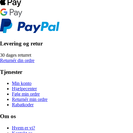
Levering og retur
30 dages returret
Returnér din ordre
Tjenester
Min konto
Hjælpecenter
Følg min ordre
Returnér min ordre
Rabatkoder
Om os
Hvem er vi?