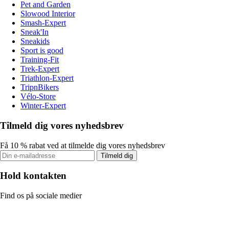
Pet and Garden
Slowood Interior
Smash-Expert
Sneak'In
Sneakids
Sport is good
Training-Fit
Trek-Expert
Triathlon-Expert
TripnBikers
Vélo-Store
Winter-Expert
Tilmeld dig vores nyhedsbrev
Få 10 % rabat ved at tilmelde dig vores nyhedsbrev
Tilmeld dig
Hold kontakten
Find os på sociale medier