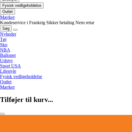
Fysisk vedligeholdelse
Outlet
Mærker
Kundeservice i Frankrig
Sikker betaling
Nem retur
Søg
Nyheder
Tøj
Sko
NBA
Balloner
Udstyr
Sport USA
Lifestyle
Fysisk vedligeholdelse
Outlet
Mærker
Tilføjer til kurv...