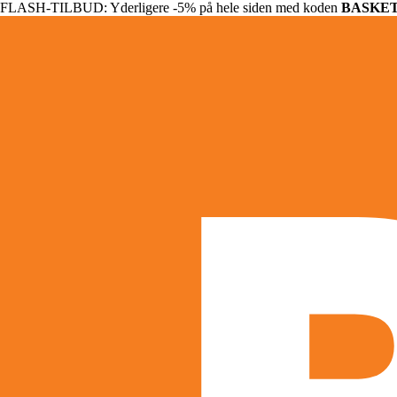
FLASH-TILBUD: Yderligere -5% på hele siden med koden
BASKE