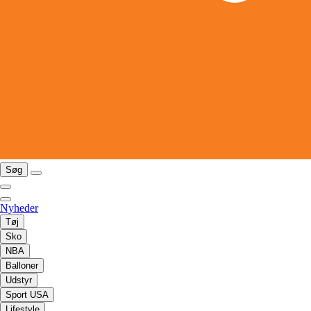
Søg
Nyheder
Tøj
Sko
NBA
Balloner
Udstyr
Sport USA
Lifestyle