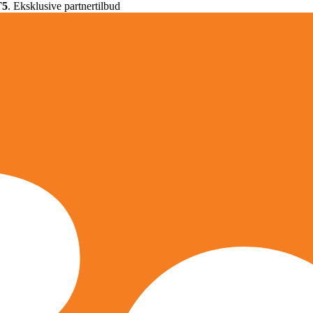
T5
. Eksklusive partnertilbud