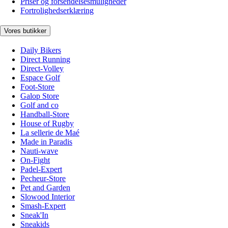
Priser og forsendelsesmuligheder
Fortrolighedserklæring
Vores butikker
Daily Bikers
Direct Running
Direct-Volley
Espace Golf
Foot-Store
Galop Store
Golf and co
Handball-Store
House of Rugby
La sellerie de Maé
Made in Paradis
Nauti-wave
On-Fight
Padel-Expert
Pecheur-Store
Pet and Garden
Slowood Interior
Smash-Expert
Sneak'In
Sneakids