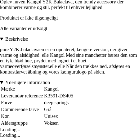
Oplev huven Kangol Y2K Balaclava, den trendy accessory der
kombinerer varme og stil, perfekt til enhver lejlighed.
Produktet er ikke tilgængeligt
Alle varianter er udsolgt
Beskrivelse
pure Y2K-balaclavaen er en opdateret, længere version, der giver
varme og alsidighed. elle Kangol Med sine manchetter bæres den som
en tyk, blød hue, prydet med logoet i et buet
varmeoverførselsmønster.elle elle Når den trækkes ned, afsløres en
kontrastfarvet åbning og vores kængurulogo på siden.
Yderligere information
Mærke
Kangol
Leverandør reference
K3591-DS405
Farve
deep springs
Dominerende farve
Grå
Køn
Unisex
Aldersgruppe
Voksen
Loading...
Loading...