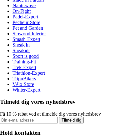
Nauti-wave
On-Fight
Padel-Expert
Pecheur-Store
Pet and Garden
Slowood Interior
Smash-Expert
Sneak'In
Sneakids
Sport is good
Training-Fit
Trek-Expert
Triathlon-Expert
TripnBikers
Vélo-Store
Winter-Expert
Tilmeld dig vores nyhedsbrev
Få 10 % rabat ved at tilmelde dig vores nyhedsbrev
Tilmeld dig
Hold kontakten