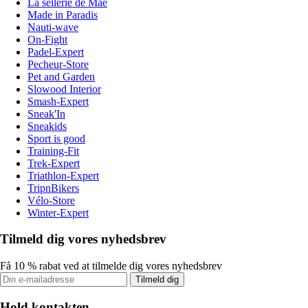
La sellerie de Maé
Made in Paradis
Nauti-wave
On-Fight
Padel-Expert
Pecheur-Store
Pet and Garden
Slowood Interior
Smash-Expert
Sneak'In
Sneakids
Sport is good
Training-Fit
Trek-Expert
Triathlon-Expert
TripnBikers
Vélo-Store
Winter-Expert
Tilmeld dig vores nyhedsbrev
Få 10 % rabat ved at tilmelde dig vores nyhedsbrev
Tilmeld dig
Hold kontakten