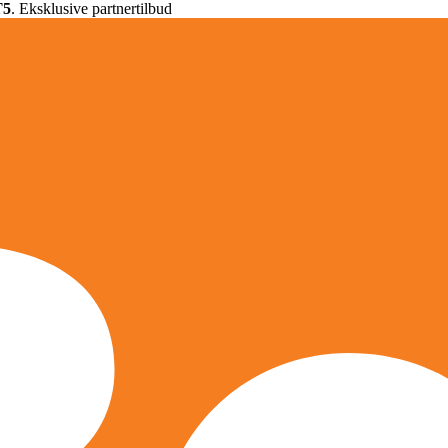
T5
. Eksklusive partnertilbud