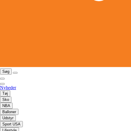
Søg
Nyheder
Tøj
Sko
NBA
Balloner
Udstyr
Sport USA
Lifestyle