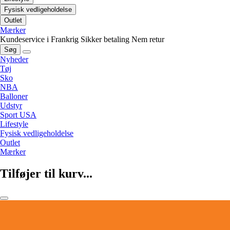
Fysisk vedligeholdelse
Outlet
Mærker
Kundeservice i Frankrig
Sikker betaling
Nem retur
Søg
Nyheder
Tøj
Sko
NBA
Balloner
Udstyr
Sport USA
Lifestyle
Fysisk vedligeholdelse
Outlet
Mærker
Tilføjer til kurv...