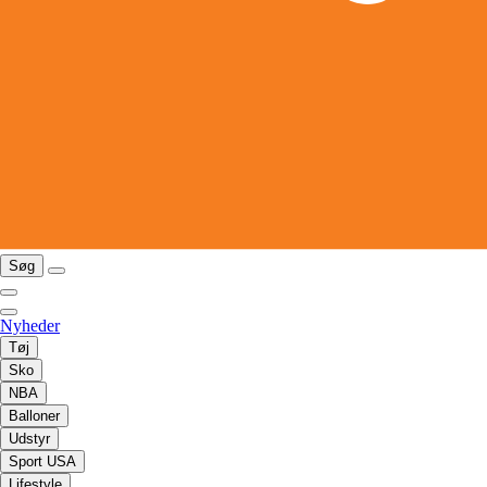
Søg
Nyheder
Tøj
Sko
NBA
Balloner
Udstyr
Sport USA
Lifestyle