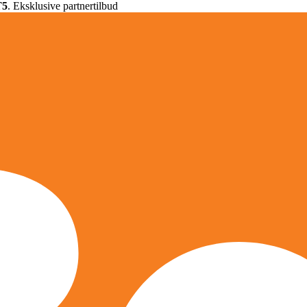
T5
. Eksklusive partnertilbud