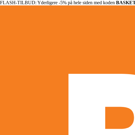
FLASH-TILBUD: Yderligere -5% på hele siden med koden
BASKE