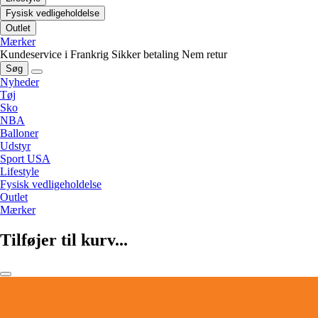
Fysisk vedligeholdelse
Outlet
Mærker
Kundeservice i Frankrig
Sikker betaling
Nem retur
Søg
Nyheder
Tøj
Sko
NBA
Balloner
Udstyr
Sport USA
Lifestyle
Fysisk vedligeholdelse
Outlet
Mærker
Tilføjer til kurv...