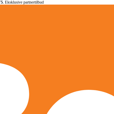
T5
. Eksklusive partnertilbud