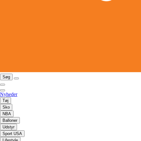
Søg
Nyheder
Tøj
Sko
NBA
Balloner
Udstyr
Sport USA
Lifestyle