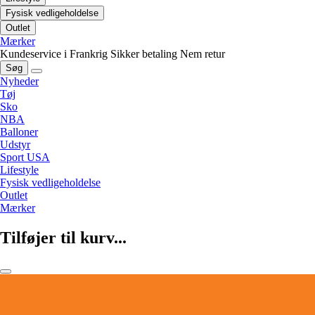
Fysisk vedligeholdelse
Outlet
Mærker
Kundeservice i Frankrig
Sikker betaling
Nem retur
Søg
Nyheder
Tøj
Sko
NBA
Balloner
Udstyr
Sport USA
Lifestyle
Fysisk vedligeholdelse
Outlet
Mærker
Tilføjer til kurv...