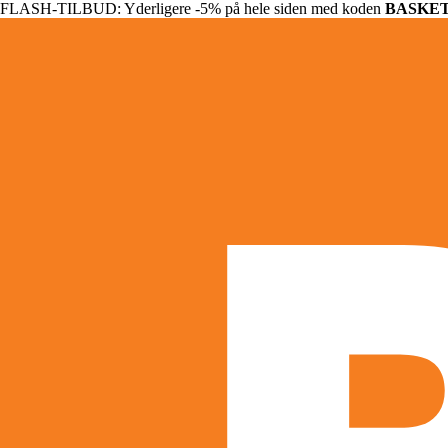
FLASH-TILBUD: Yderligere -5% på hele siden med koden
BASKE