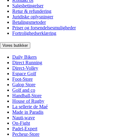
Kontakt os
Salgsbetingelser
Retur & refundering
Juridiske oplysninger
Betalingsmetoder
Priser og forsendelsesmuligheder
Fortrolighedserklæring
Vores butikker
Daily Bikers
Direct Running
Direct-Volley
Espace Golf
Foot-Store
Galop Store
Golf and co
Handball-Store
House of Rugby
La sellerie de Maé
Made in Paradis
Nauti-wave
On-Fight
Padel-Expert
Pecheur-Store