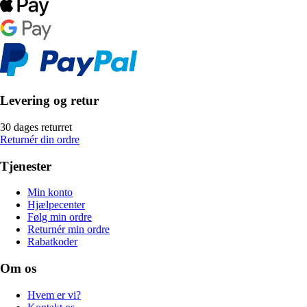
Levering og retur
30 dages returret
Returnér din ordre
Tjenester
Min konto
Hjælpecenter
Følg min ordre
Returnér min ordre
Rabatkoder
Om os
Hvem er vi?