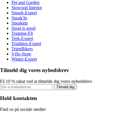
Pet and Garden
Slowood Interior
Smash-Expert
Sneak'In
Sneakids
Sport is good
Training-Fit
Trek-Expert
Triathlon-Expert
TripnBikers
Vélo-Store
Winter-Expert
Tilmeld dig vores nyhedsbrev
Få 10 % rabat ved at tilmelde dig vores nyhedsbrev
Tilmeld dig
Hold kontakten
Find os på sociale medier