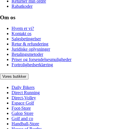
Returnér min ordre
Rabatkoder
Om os
Hvem er vi?
Kontakt os
Salgsbetingelser
Retur & refundering
Juridiske oplysninger
Betalingsmetoder
Priser og forsendelsesmuligheder
Fortrolighedserklæring
Vores butikker
Daily Bikers
Direct Running
Direct-Volley
Espace Golf
Foot-Store
Galop Store
Golf and co
Handball-Store
House of Rugby