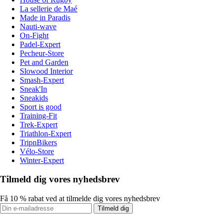
La sellerie de Maé
Made in Paradis
Nauti-wave
On-Fight
Padel-Expert
Pecheur-Store
Pet and Garden
Slowood Interior
Smash-Expert
Sneak'In
Sneakids
Sport is good
Training-Fit
Trek-Expert
Triathlon-Expert
TripnBikers
Vélo-Store
Winter-Expert
Tilmeld dig vores nyhedsbrev
Få 10 % rabat ved at tilmelde dig vores nyhedsbrev
Tilmeld dig