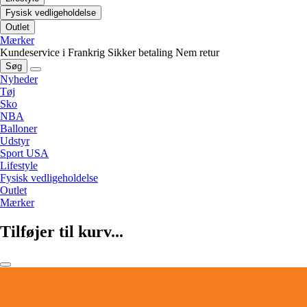
Fysisk vedligeholdelse
Outlet
Mærker
Kundeservice i Frankrig
Sikker betaling
Nem retur
Søg
Nyheder
Tøj
Sko
NBA
Balloner
Udstyr
Sport USA
Lifestyle
Fysisk vedligeholdelse
Outlet
Mærker
Tilføjer til kurv...