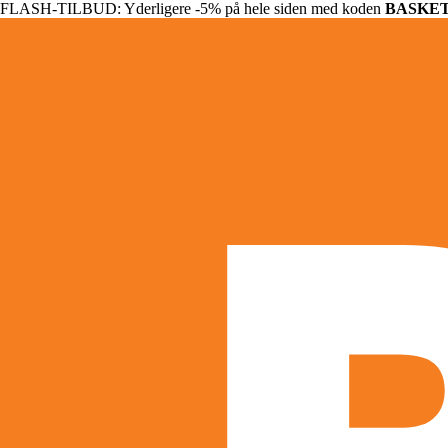
FLASH-TILBUD: Yderligere -5% på hele siden med koden
BASKE