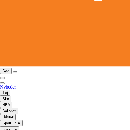
Søg
Nyheder
Tøj
Sko
NBA
Balloner
Udstyr
Sport USA
Lifestyle