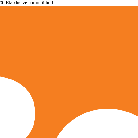
T5
. Eksklusive partnertilbud