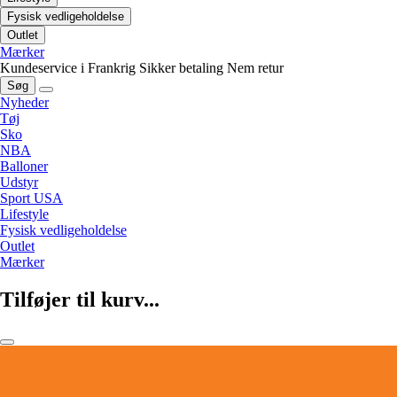
Fysisk vedligeholdelse
Outlet
Mærker
Kundeservice i Frankrig
Sikker betaling
Nem retur
Søg
Nyheder
Tøj
Sko
NBA
Balloner
Udstyr
Sport USA
Lifestyle
Fysisk vedligeholdelse
Outlet
Mærker
Tilføjer til kurv...