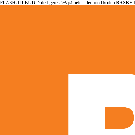
FLASH-TILBUD: Yderligere -5% på hele siden med koden
BASKE