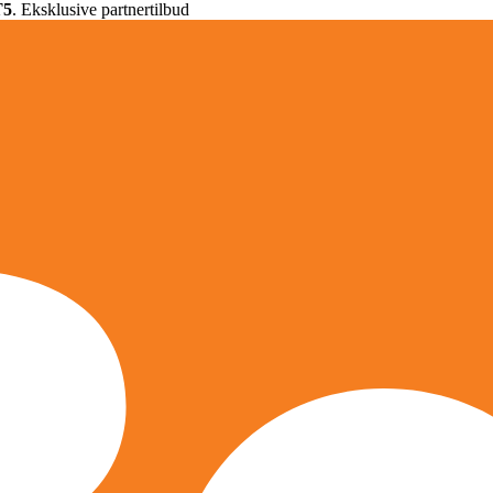
T5
. Eksklusive partnertilbud