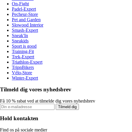
On-Fight
Padel-Expert
Pecheur-Store
Pet and Garden
Slowood Interior
Smash-Expert
Sneak'In
Sneakids
Sport is good
Training-Fit
Trek-Expert
Triathlon-Expert
TripnBikers
Vélo-Store
Winter-Expert
Tilmeld dig vores nyhedsbrev
Få 10 % rabat ved at tilmelde dig vores nyhedsbrev
Tilmeld dig
Hold kontakten
Find os på sociale medier