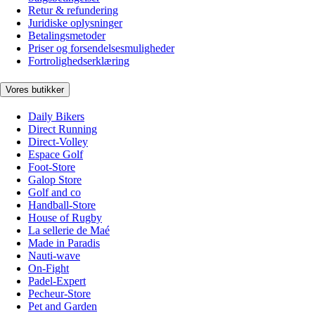
Retur & refundering
Juridiske oplysninger
Betalingsmetoder
Priser og forsendelsesmuligheder
Fortrolighedserklæring
Vores butikker
Daily Bikers
Direct Running
Direct-Volley
Espace Golf
Foot-Store
Galop Store
Golf and co
Handball-Store
House of Rugby
La sellerie de Maé
Made in Paradis
Nauti-wave
On-Fight
Padel-Expert
Pecheur-Store
Pet and Garden