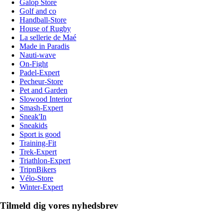
Galop Store
Golf and co
Handball-Store
House of Rugby
La sellerie de Maé
Made in Paradis
Nauti-wave
On-Fight
Padel-Expert
Pecheur-Store
Pet and Garden
Slowood Interior
Smash-Expert
Sneak'In
Sneakids
Sport is good
Training-Fit
Trek-Expert
Triathlon-Expert
TripnBikers
Vélo-Store
Winter-Expert
Tilmeld dig vores nyhedsbrev