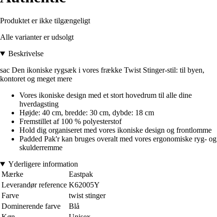
Produktet er ikke tilgængeligt
Alle varianter er udsolgt
Beskrivelse
sac Den ikoniske rygsæk i vores frække Twist Stinger-stil: til byen,
kontoret og meget mere
Vores ikoniske design med et stort hovedrum til alle dine
hverdagsting
Højde: 40 cm, bredde: 30 cm, dybde: 18 cm
Fremstillet af 100 % polyesterstof
Hold dig organiseret med vores ikoniske design og frontlomme
Padded Pak'r kan bruges overalt med vores ergonomiske ryg- og
skulderremme
Yderligere information
Mærke
Eastpak
Leverandør reference
K62005Y
Farve
twist stinger
Dominerende farve
Blå
Køn
Unisex