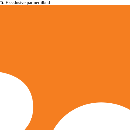
T5
. Eksklusive partnertilbud