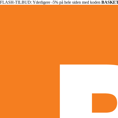
FLASH-TILBUD: Yderligere -5% på hele siden med koden
BASKE