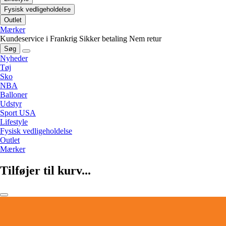
Fysisk vedligeholdelse
Outlet
Mærker
Kundeservice i Frankrig
Sikker betaling
Nem retur
Søg
Nyheder
Tøj
Sko
NBA
Balloner
Udstyr
Sport USA
Lifestyle
Fysisk vedligeholdelse
Outlet
Mærker
Tilføjer til kurv...