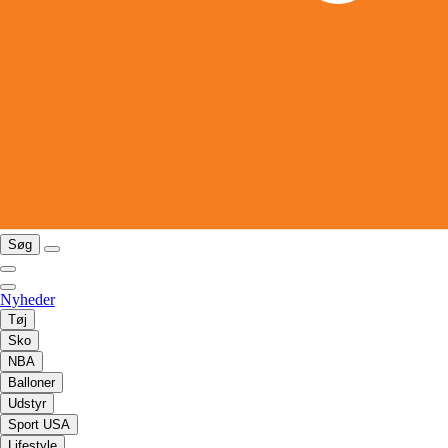
Søg
Nyheder
Tøj
Sko
NBA
Balloner
Udstyr
Sport USA
Lifestyle