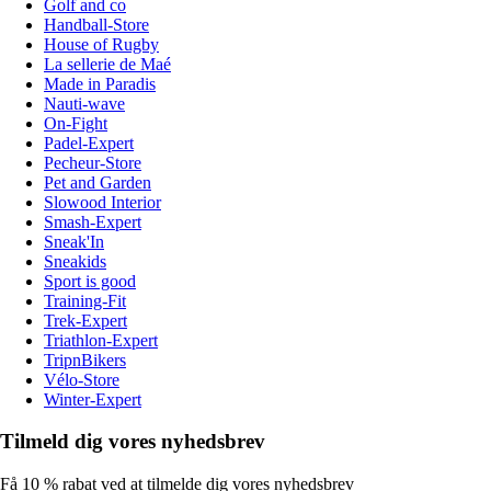
Golf and co
Handball-Store
House of Rugby
La sellerie de Maé
Made in Paradis
Nauti-wave
On-Fight
Padel-Expert
Pecheur-Store
Pet and Garden
Slowood Interior
Smash-Expert
Sneak'In
Sneakids
Sport is good
Training-Fit
Trek-Expert
Triathlon-Expert
TripnBikers
Vélo-Store
Winter-Expert
Tilmeld dig vores nyhedsbrev
Få 10 % rabat ved at tilmelde dig vores nyhedsbrev