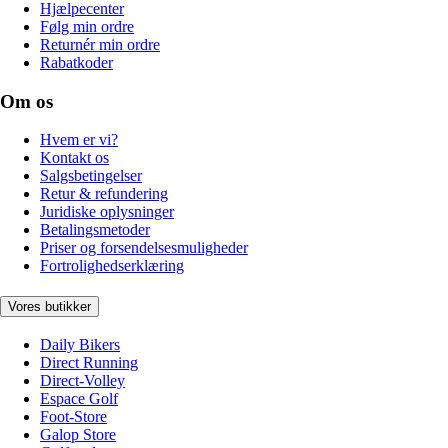
Hjælpecenter
Følg min ordre
Returnér min ordre
Rabatkoder
Om os
Hvem er vi?
Kontakt os
Salgsbetingelser
Retur & refundering
Juridiske oplysninger
Betalingsmetoder
Priser og forsendelsesmuligheder
Fortrolighedserklæring
Vores butikker
Daily Bikers
Direct Running
Direct-Volley
Espace Golf
Foot-Store
Galop Store