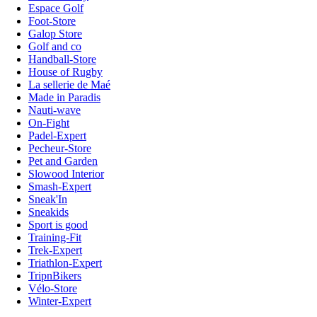
Espace Golf
Foot-Store
Galop Store
Golf and co
Handball-Store
House of Rugby
La sellerie de Maé
Made in Paradis
Nauti-wave
On-Fight
Padel-Expert
Pecheur-Store
Pet and Garden
Slowood Interior
Smash-Expert
Sneak'In
Sneakids
Sport is good
Training-Fit
Trek-Expert
Triathlon-Expert
TripnBikers
Vélo-Store
Winter-Expert