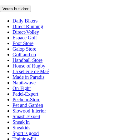
Vores butikker
Daily Bikers
Direct Running
Direct-Volley
Espace Golf
Foot-Store
Galop Store
Golf and co
Handball-Store
House of Rugby
La sellerie de Maé
Made in Paradis
Nauti-wave
On-Fight
Padel-Expert
Pecheur-Store
Pet and Garden
Slowood Interior
Smash-Expert
Sneak'In
Sneakids
Sport is good
Training-Fit