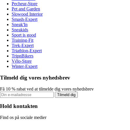
Pecheur-Store
Pet and Garden
Slowood Interior
Smash-Expert
Sneak'In
Sneakids
Sport is good
Training-Fit
Trek-Expert
Triathlon-Expert
TripnBikers
Vélo-Store
Winter-Expert
Tilmeld dig vores nyhedsbrev
Få 10 % rabat ved at tilmelde dig vores nyhedsbrev
Tilmeld dig
Hold kontakten
Find os på sociale medier