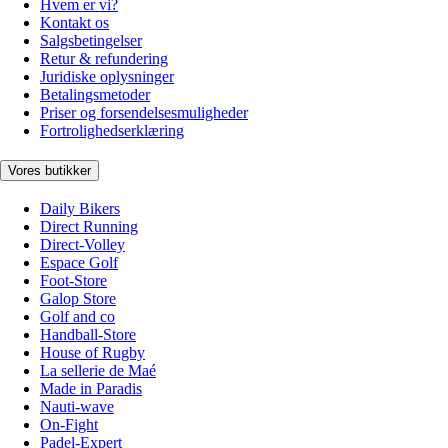
Hvem er vi?
Kontakt os
Salgsbetingelser
Retur & refundering
Juridiske oplysninger
Betalingsmetoder
Priser og forsendelsesmuligheder
Fortrolighedserklæring
Vores butikker
Daily Bikers
Direct Running
Direct-Volley
Espace Golf
Foot-Store
Galop Store
Golf and co
Handball-Store
House of Rugby
La sellerie de Maé
Made in Paradis
Nauti-wave
On-Fight
Padel-Expert