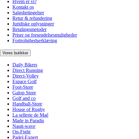
Hvem er vi?
Kontakt os
Salgsbetingelser
Retur & refundering
Juridiske oplysninger
Betalingsmetoder
Priser og forsendelsesmuligheder
Fortrolighedserklæring
Vores butikker
Daily Bikers
Direct Running
Direct-Volley
Espace Golf
Foot-Store
Galop Store
Golf and co
Handball-Store
House of Rugby
La sellerie de Maé
Made in Paradis
Nauti-wave
On-Fight
Padel-Expert