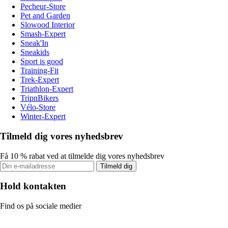
Pecheur-Store
Pet and Garden
Slowood Interior
Smash-Expert
Sneak'In
Sneakids
Sport is good
Training-Fit
Trek-Expert
Triathlon-Expert
TripnBikers
Vélo-Store
Winter-Expert
Tilmeld dig vores nyhedsbrev
Få 10 % rabat ved at tilmelde dig vores nyhedsbrev
Tilmeld dig
Hold kontakten
Find os på sociale medier