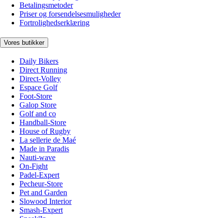
Betalingsmetoder
Priser og forsendelsesmuligheder
Fortrolighedserklæring
Vores butikker
Daily Bikers
Direct Running
Direct-Volley
Espace Golf
Foot-Store
Galop Store
Golf and co
Handball-Store
House of Rugby
La sellerie de Maé
Made in Paradis
Nauti-wave
On-Fight
Padel-Expert
Pecheur-Store
Pet and Garden
Slowood Interior
Smash-Expert