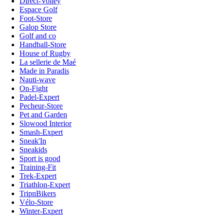
Direct-Volley
Espace Golf
Foot-Store
Galop Store
Golf and co
Handball-Store
House of Rugby
La sellerie de Maé
Made in Paradis
Nauti-wave
On-Fight
Padel-Expert
Pecheur-Store
Pet and Garden
Slowood Interior
Smash-Expert
Sneak'In
Sneakids
Sport is good
Training-Fit
Trek-Expert
Triathlon-Expert
TripnBikers
Vélo-Store
Winter-Expert