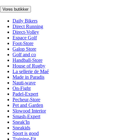
Vores butikker
Daily Bikers
Direct Running
Direct-Volley
Espace Golf
Foot-Store
Galop Store
Golf and co
Handball-Store
House of Rugby
La sellerie de Maé
Made in Paradis
Nauti-wave
On-Fight
Padel-Expert
Pecheur-Store
Pet and Garden
Slowood Interior
Smash-Expert
Sneak'In
Sneakids
Sport is good
Training-Fit