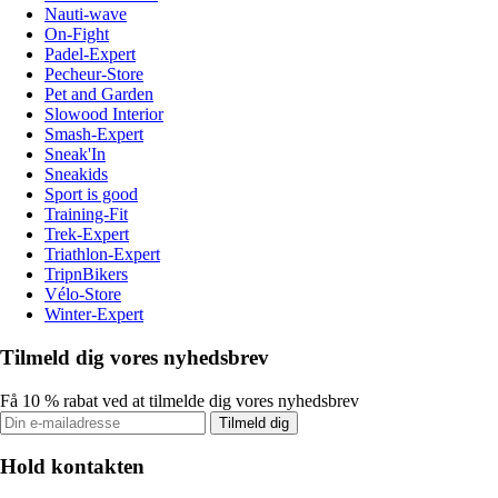
Nauti-wave
On-Fight
Padel-Expert
Pecheur-Store
Pet and Garden
Slowood Interior
Smash-Expert
Sneak'In
Sneakids
Sport is good
Training-Fit
Trek-Expert
Triathlon-Expert
TripnBikers
Vélo-Store
Winter-Expert
Tilmeld dig vores nyhedsbrev
Få 10 % rabat ved at tilmelde dig vores nyhedsbrev
Tilmeld dig
Hold kontakten