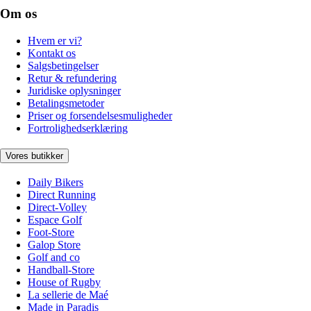
Om os
Hvem er vi?
Kontakt os
Salgsbetingelser
Retur & refundering
Juridiske oplysninger
Betalingsmetoder
Priser og forsendelsesmuligheder
Fortrolighedserklæring
Vores butikker
Daily Bikers
Direct Running
Direct-Volley
Espace Golf
Foot-Store
Galop Store
Golf and co
Handball-Store
House of Rugby
La sellerie de Maé
Made in Paradis