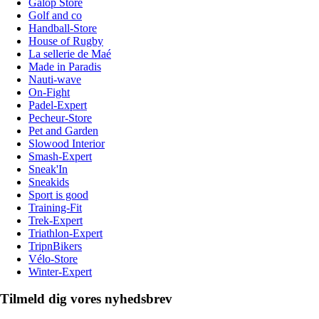
Galop Store
Golf and co
Handball-Store
House of Rugby
La sellerie de Maé
Made in Paradis
Nauti-wave
On-Fight
Padel-Expert
Pecheur-Store
Pet and Garden
Slowood Interior
Smash-Expert
Sneak'In
Sneakids
Sport is good
Training-Fit
Trek-Expert
Triathlon-Expert
TripnBikers
Vélo-Store
Winter-Expert
Tilmeld dig vores nyhedsbrev