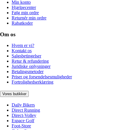
Min konto
Hjælpecenter
Følg min ordre
Returnér min ordre
Rabatkoder
Om os
Hvem er vi?
Kontakt os
Salgsbetingelser
Retur & refundering
Juridiske oplysninger
Betalingsmetoder
Priser og forsendelsesmuligheder
Fortrolighedserklæring
Vores butikker
Daily Bikers
Direct Running
Direct-Volley
Espace Golf
Foot-Store