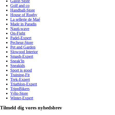
Galop Store
Golf and co
Handball-Store
House of Rugby
La sellerie de Maé
Made in Paradis
Nauti-wave
On-Fight
Padel-Expert
Pecheur-Store
Pet and Garden
Slowood Interior
Smash-Expert
Sneak'In
Sneakids
Sport is good
Training-Fit
Trek-Expert
Triathlon-Expert
TripnBikers
Vélo-Store
Winter-Expert
Tilmeld dig vores nyhedsbrev