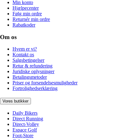
Min konto
Hjælpecenter
Følg min ordre
Returnér min ordre
Rabatkoder
Om os
Hvem er vi?
Kontakt os
Salgsbetingelser
Retur & refundering
Juridiske oplysninger
Betalingsmetoder
Priser og forsendelsesmuligheder
Fortrolighedserklæring
Vores butikker
Daily Bikers
Direct Running
Direct-Volley
Espace Golf
Foot-Store