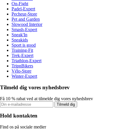
On-Fight
Padel-Expert
Pecheur-Store
Pet and Garden
Slowood Interior
Smash-Expert
Sneak'In
Sneakids
Sport is good
Training-Fit
Trek-Expert
Triathlon-Expert
TripnBikers
Vélo-Store
Winter-Expert
Tilmeld dig vores nyhedsbrev
Få 10 % rabat ved at tilmelde dig vores nyhedsbrev
Tilmeld dig
Hold kontakten
Find os på sociale medier