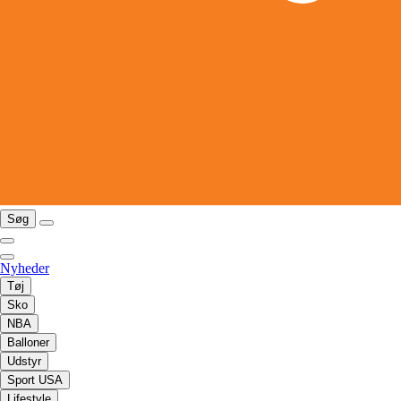
Søg
Nyheder
Tøj
Sko
NBA
Balloner
Udstyr
Sport USA
Lifestyle