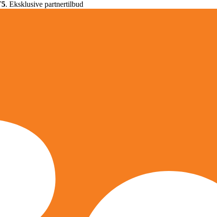
T5
. Eksklusive partnertilbud