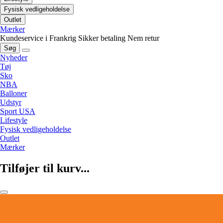
Fysisk vedligeholdelse
Outlet
Mærker
Kundeservice i Frankrig
Sikker betaling
Nem retur
Søg
Nyheder
Tøj
Sko
NBA
Balloner
Udstyr
Sport USA
Lifestyle
Fysisk vedligeholdelse
Outlet
Mærker
Tilføjer til kurv...