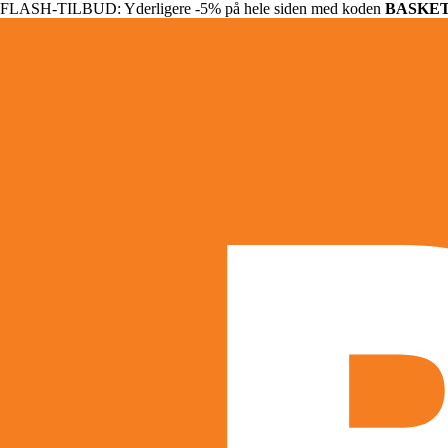
FLASH-TILBUD: Yderligere -5% på hele siden med koden
BASKE