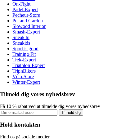
On-Fight
Padel-Expert
Pecheur-Store
Pet and Garden
Slowood Interior
Smash-Expert
Sneak'In
Sneakids
Sport is good
Training-Fit
Trek-Expert
Triathlon-Expert
TripnBikers
Vélo-Store
Winter-Expert
Tilmeld dig vores nyhedsbrev
Få 10 % rabat ved at tilmelde dig vores nyhedsbrev
Tilmeld dig
Hold kontakten
Find os på sociale medier