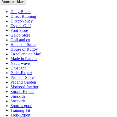
Vores butikker
Daily Bikers
Direct Running
Direct-Volley
Espace Golf
Foot-Store
Galop Store
Golf and co
Handball-Store
House of Rugby
La sellerie de Maé
Made in Paradis
Nauti-wave
On-Fight
Padel-Expert
Pecheur-Store
Pet and Garden
Slowood Interior
Smash-Expert
Sneak'In
Sneakids
Sport is good
Training-Fit
Trek-Expert