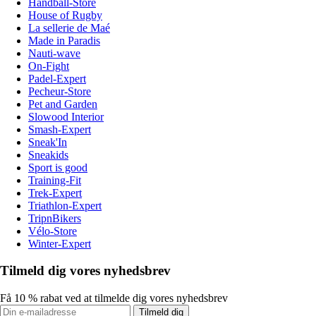
Handball-Store
House of Rugby
La sellerie de Maé
Made in Paradis
Nauti-wave
On-Fight
Padel-Expert
Pecheur-Store
Pet and Garden
Slowood Interior
Smash-Expert
Sneak'In
Sneakids
Sport is good
Training-Fit
Trek-Expert
Triathlon-Expert
TripnBikers
Vélo-Store
Winter-Expert
Tilmeld dig vores nyhedsbrev
Få 10 % rabat ved at tilmelde dig vores nyhedsbrev
Tilmeld dig