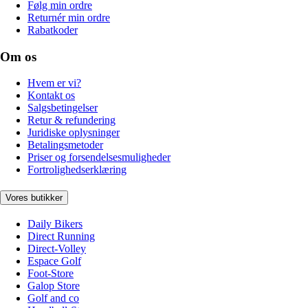
Følg min ordre
Returnér min ordre
Rabatkoder
Om os
Hvem er vi?
Kontakt os
Salgsbetingelser
Retur & refundering
Juridiske oplysninger
Betalingsmetoder
Priser og forsendelsesmuligheder
Fortrolighedserklæring
Vores butikker
Daily Bikers
Direct Running
Direct-Volley
Espace Golf
Foot-Store
Galop Store
Golf and co