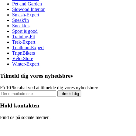
Pet and Garden
Slowood Interior
Smash-Expert
Sneak'In
Sneakids
Sport is good
Training-Fit
Trek-Expert
Triathlon-Expert
TripnBikers
Vélo-Store
Winter-Expert
Tilmeld dig vores nyhedsbrev
Få 10 % rabat ved at tilmelde dig vores nyhedsbrev
Tilmeld dig
Hold kontakten
Find os på sociale medier