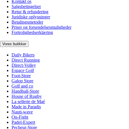
Kontakt os
Salgsbetingelser
Retur & refundering
Juridiske oplysninger
Betalingsmetoder
Priser og forsendelsesmuligheder
Fortrolighedserklæring
Vores butikker
Daily Bikers
Direct Running
Direct-Volley
Espace Golf
Foot-Store
Galop Store
Golf and co
Handball-Store
House of Rugby
La sellerie de Maé
Made in Paradis
Nauti-wave
On-Fight
Padel-Expert
Pecheur-Store