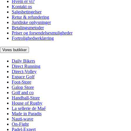
Hvem er vi?
Kontakt os
Salgsbetingelser
Retur & refundering
Juridiske oplysninger
Betalingsmetoder
Priser og forsendelsesmuligheder
Fortrolighedserklæring
Vores butikker
Daily Bikers
Direct Running
Direct-Volley
Espace Golf
Foot-Store
Galop Store
Golf and co
Handball-Store
House of Rugby
La sellerie de Maé
Made in Paradis
Nauti-wave
On-Fight
Padel-Expert