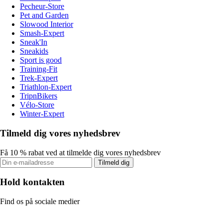
Pecheur-Store
Pet and Garden
Slowood Interior
Smash-Expert
Sneak'In
Sneakids
Sport is good
Training-Fit
Trek-Expert
Triathlon-Expert
TripnBikers
Vélo-Store
Winter-Expert
Tilmeld dig vores nyhedsbrev
Få 10 % rabat ved at tilmelde dig vores nyhedsbrev
Tilmeld dig
Hold kontakten
Find os på sociale medier