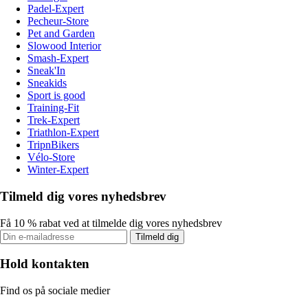
Padel-Expert
Pecheur-Store
Pet and Garden
Slowood Interior
Smash-Expert
Sneak'In
Sneakids
Sport is good
Training-Fit
Trek-Expert
Triathlon-Expert
TripnBikers
Vélo-Store
Winter-Expert
Tilmeld dig vores nyhedsbrev
Få 10 % rabat ved at tilmelde dig vores nyhedsbrev
Tilmeld dig
Hold kontakten
Find os på sociale medier