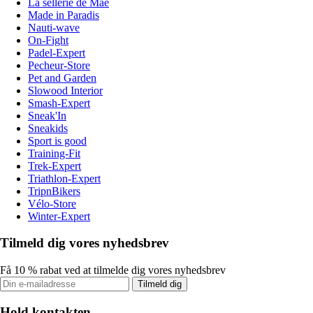
La sellerie de Maé
Made in Paradis
Nauti-wave
On-Fight
Padel-Expert
Pecheur-Store
Pet and Garden
Slowood Interior
Smash-Expert
Sneak'In
Sneakids
Sport is good
Training-Fit
Trek-Expert
Triathlon-Expert
TripnBikers
Vélo-Store
Winter-Expert
Tilmeld dig vores nyhedsbrev
Få 10 % rabat ved at tilmelde dig vores nyhedsbrev
Tilmeld dig
Hold kontakten