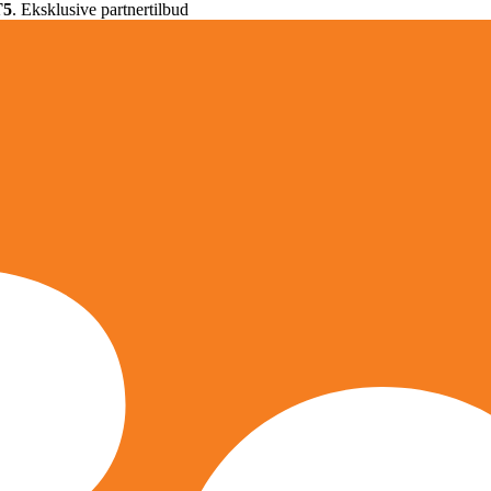
T5
. Eksklusive partnertilbud