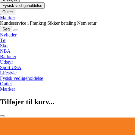
Fysisk vedligeholdelse
Outlet
Mærker
Kundeservice i Frankrig
Sikker betaling
Nem retur
Søg
Nyheder
Tøj
Sko
NBA
Balloner
Udstyr
Sport USA
Lifestyle
Fysisk vedligeholdelse
Outlet
Mærker
Tilføjer til kurv...