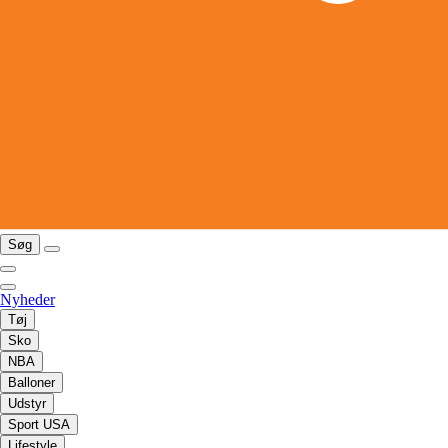
Søg
Nyheder
Tøj
Sko
NBA
Balloner
Udstyr
Sport USA
Lifestyle