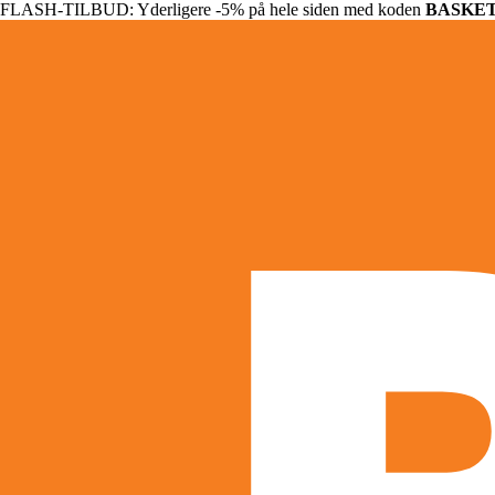
FLASH-TILBUD: Yderligere -5% på hele siden med koden
BASKE