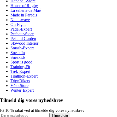
Handball-Store
House of Rugby
La sellerie de Maé
Made in Paradis
Nauti-wave
On-Fight
Padel-Expert
Pecheur-Store
Pet and Garden
Slowood Interior
Smash-Expert
Sneak'In
Sneakids
Sport is good
Training-Fit
Trek-Expert
Triathlon-Expert
TripnBikers
Vélo-Store
Winter-Expert
Tilmeld dig vores nyhedsbrev
Få 10 % rabat ved at tilmelde dig vores nyhedsbrev
Tilmeld dig