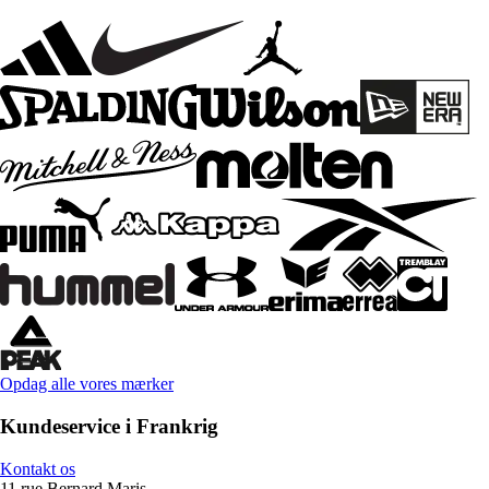
Opdag alle vores mærker
Kundeservice i Frankrig
Kontakt os
11 rue Bernard Maris