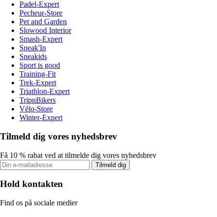
Padel-Expert
Pecheur-Store
Pet and Garden
Slowood Interior
Smash-Expert
Sneak'In
Sneakids
Sport is good
Training-Fit
Trek-Expert
Triathlon-Expert
TripnBikers
Vélo-Store
Winter-Expert
Tilmeld dig vores nyhedsbrev
Få 10 % rabat ved at tilmelde dig vores nyhedsbrev
Tilmeld dig
Hold kontakten
Find os på sociale medier