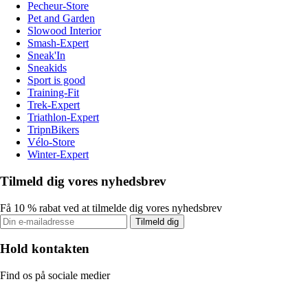
Pecheur-Store
Pet and Garden
Slowood Interior
Smash-Expert
Sneak'In
Sneakids
Sport is good
Training-Fit
Trek-Expert
Triathlon-Expert
TripnBikers
Vélo-Store
Winter-Expert
Tilmeld dig vores nyhedsbrev
Få 10 % rabat ved at tilmelde dig vores nyhedsbrev
Tilmeld dig
Hold kontakten
Find os på sociale medier