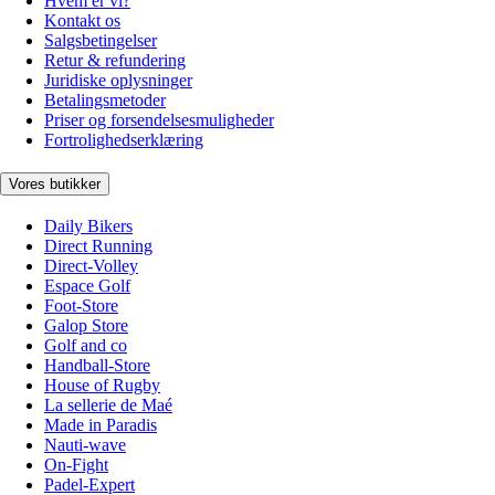
Hvem er vi?
Kontakt os
Salgsbetingelser
Retur & refundering
Juridiske oplysninger
Betalingsmetoder
Priser og forsendelsesmuligheder
Fortrolighedserklæring
Vores butikker
Daily Bikers
Direct Running
Direct-Volley
Espace Golf
Foot-Store
Galop Store
Golf and co
Handball-Store
House of Rugby
La sellerie de Maé
Made in Paradis
Nauti-wave
On-Fight
Padel-Expert