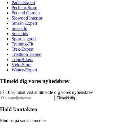
Padel-Expert
Pecheur-Store
Pet and Garden
Slowood Interior
Smash-Expert
Sneak'In
Sneakids
Sport is good
Training-Fit
Trek-Expert
Triathlon-Expert
TripnBikers
Vélo-Store
Winter-Expert
Tilmeld dig vores nyhedsbrev
Få 10 % rabat ved at tilmelde dig vores nyhedsbrev
Tilmeld dig
Hold kontakten
Find os på sociale medier