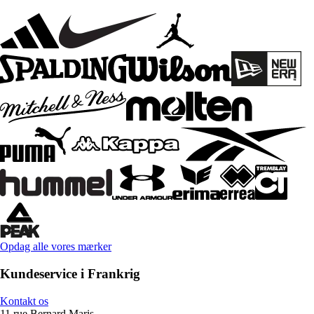
Opdag alle vores mærker
Kundeservice i Frankrig
Kontakt os
11 rue Bernard Maris