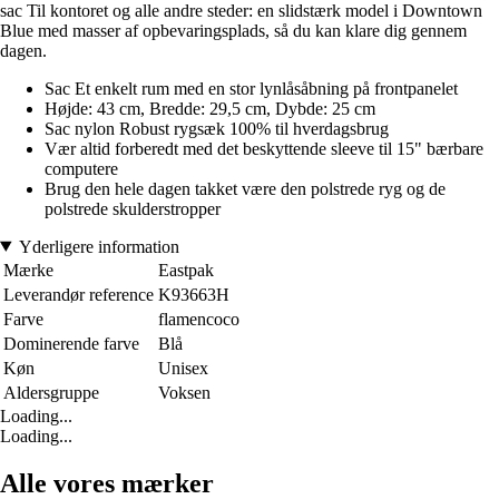
sac Til kontoret og alle andre steder: en slidstærk model i Downtown
Blue med masser af opbevaringsplads, så du kan klare dig gennem
dagen.
Sac Et enkelt rum med en stor lynlåsåbning på frontpanelet
Højde: 43 cm, Bredde: 29,5 cm, Dybde: 25 cm
Sac nylon Robust rygsæk 100% til hverdagsbrug
Vær altid forberedt med det beskyttende sleeve til 15" bærbare
computere
Brug den hele dagen takket være den polstrede ryg og de
polstrede skulderstropper
Yderligere information
Mærke
Eastpak
Leverandør reference
K93663H
Farve
flamencoco
Dominerende farve
Blå
Køn
Unisex
Aldersgruppe
Voksen
Loading...
Loading...
Alle vores mærker