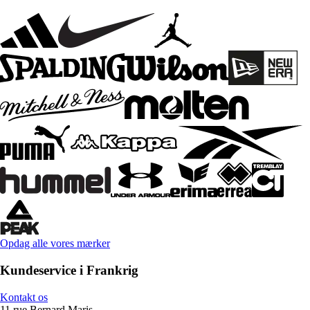
Opdag alle vores mærker
Kundeservice i Frankrig
Kontakt os
11 rue Bernard Maris